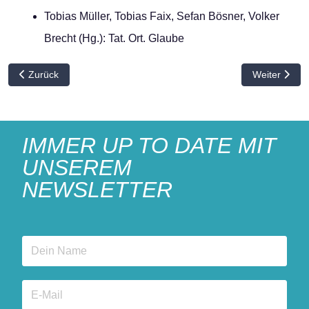
Tobias Müller, Tobias Faix, Sefan Bösner, Volker
Brecht (Hg.): Tat. Ort. Glaube
Vorheriger Beitrag: Impulstag „Lokal! Regional?! Sowieso egal?“
Nächster Bei
Zurück
Weiter
IMMER UP TO DATE MIT
UNSEREM
NEWSLETTER