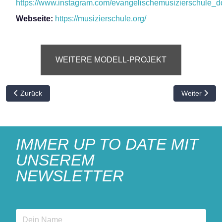
https://www.instagram.com/evangelischemusizierschule_d
Webseite:
https://musizierschule.org/
WEITERE MODELL-PROJEKT
Vorheriger Beitrag: Turmengel-Laden
Nächster Bei
Zurück
Weiter
IMMER UP TO DATE MIT
UNSEREM
NEWSLETTER