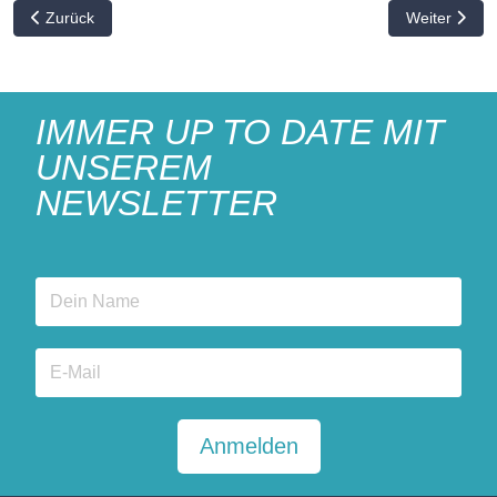
Vorheriger Beitrag: Projektinformationen: DRESDNER59
Nächster Bei
Zurück
Weiter
IMMER UP TO DATE MIT
UNSEREM
NEWSLETTER
Anmelden