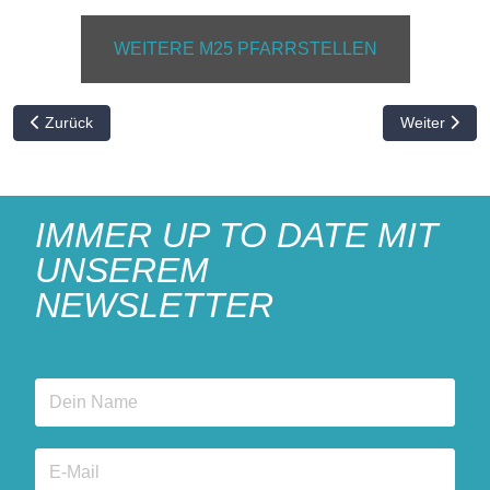
WEITERE M25 PFARRSTELLEN
Vorheriger Beitrag: Projektinformationen: GemeinschaftsGarage
Nächster Bei
Zurück
Weiter
IMMER UP TO DATE MIT
UNSEREM
NEWSLETTER