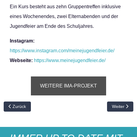
Ein Kurs besteht aus zehn Gruppentreffen inklusive
eines Wochenendes, zwei Elternabenden und der
Jugendfeier am Ende des Schuljahres.
Instagram:
https://www.instagram.com/meinejugendfeier.de/
Webseite:
https://www.meinejugendfeier.de/
WEITERE IMA-PROJEKT
Vorheriger Beitrag: „Bikepark Beiersdorf“
Nächster Bei
Zurück
Weiter