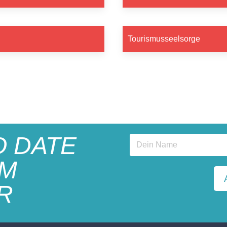
Tourismusseelsorge
O DATE
EM
R