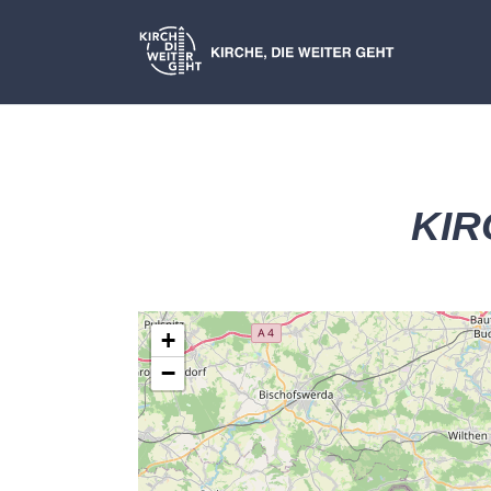
KI
+
−